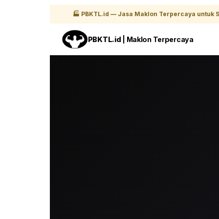
🏭 PBKTL.id — Jasa Maklon Terpercaya untuk S
PBKTL.id
| Maklon Terpercaya