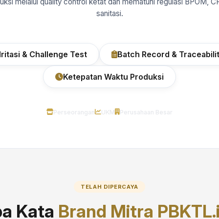
uksi melalui quality control ketat dan mematuhi regulasi BPOM, C
sanitasi.
 Iritasi & Challenge Test
Batch Record & Traceabili
Ketepatan Waktu Produksi
Perseorangan
UKM
Perusahaan Besar
TELAH DIPERCAYA
a Kata
Brand Mitra PBKTL.