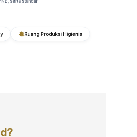
PKB, serta standar
ty
Ruang Produksi Higienis
id?