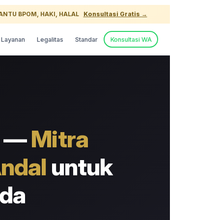
| BANTU BPOM, HAKI, HALAL
Konsultasi Gratis →
Layanan
Legalitas
Standar
Konsultasi WA
d —
Mitra
ndal
untuk
nda