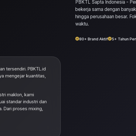
PBKTL Sapta Indonesia - Per
bekerja sama dengan banyak 
hingga perusahaan besar. Foku
waktu.
80+ Brand Aktif
5+ Tahun Pe
n tersendiri. PBKTL.id
ya mengejar kuantitas,
tri maklon, kami
i standar industri dan
. Dari proses mixing,