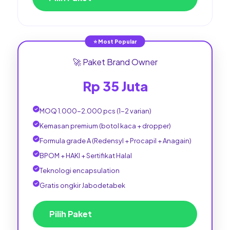
⭐ Most Popular
🚀 Paket Brand Owner
Rp 35 Juta
MOQ 1.000-2.000 pcs (1-2 varian)
Kemasan premium (botol kaca + dropper)
Formula grade A (Redensyl + Procapil + Anagain)
BPOM + HAKI + Sertifikat Halal
Teknologi encapsulation
Gratis ongkir Jabodetabek
Pilih Paket