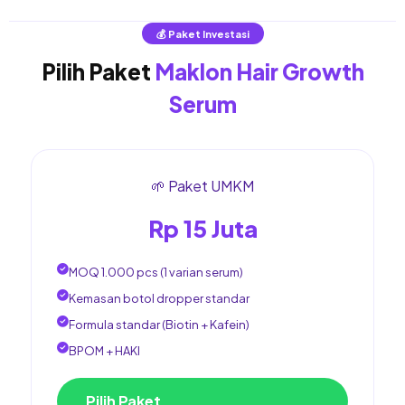
💰 Paket Investasi
Pilih Paket
Maklon Hair Growth
Serum
🌱 Paket UMKM
Rp 15 Juta
MOQ 1.000 pcs (1 varian serum)
Kemasan botol dropper standar
Formula standar (Biotin + Kafein)
BPOM + HAKI
Pilih Paket