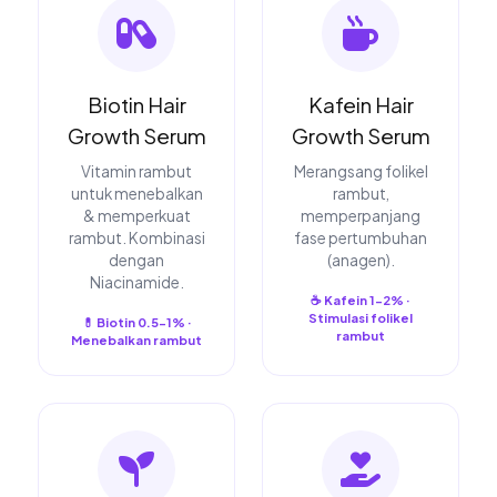
Biotin Hair
Kafein Hair
Growth Serum
Growth Serum
Vitamin rambut
Merangsang folikel
untuk menebalkan
rambut,
& memperkuat
memperpanjang
rambut. Kombinasi
fase pertumbuhan
dengan
(anagen).
Niacinamide.
☕ Kafein 1-2% ·
Stimulasi folikel
💊 Biotin 0.5-1% ·
rambut
Menebalkan rambut