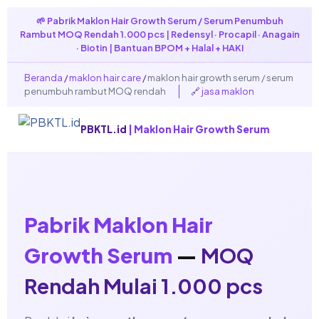
🌱 Pabrik Maklon Hair Growth Serum / Serum Penumbuh
Rambut MOQ Rendah 1.000 pcs | Redensyl · Procapil · Anagain
· Biotin | Bantuan BPOM + Halal + HAKI
Beranda
/
maklon hair care
/
maklon hair growth serum / serum
penumbuh rambut MOQ rendah
🔗
jasa maklon
PBKTL.id
| Maklon Hair Growth Serum
Pabrik Maklon Hair
Growth Serum
—
MOQ
Rendah Mulai 1.000 pcs