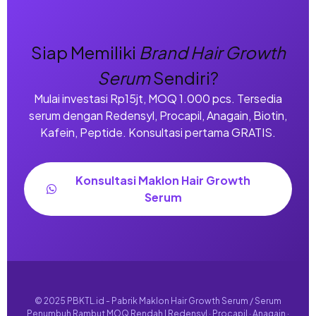
Siap Memiliki
Brand Hair Growth
Serum
Sendiri?
Mulai investasi Rp15jt, MOQ 1.000 pcs. Tersedia
serum dengan Redensyl, Procapil, Anagain, Biotin,
Kafein, Peptide. Konsultasi pertama GRATIS.
Konsultasi Maklon Hair Growth
Serum
© 2025 PBKTL.id - Pabrik Maklon Hair Growth Serum / Serum
Penumbuh Rambut MOQ Rendah | Redensyl · Procapil · Anagain ·