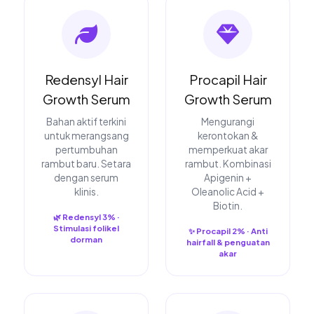
Redensyl Hair
Procapil Hair
Growth Serum
Growth Serum
Bahan aktif terkini
Mengurangi
untuk merangsang
kerontokan &
pertumbuhan
memperkuat akar
rambut baru. Setara
rambut. Kombinasi
dengan serum
Apigenin +
klinis.
Oleanolic Acid +
Biotin.
🌿 Redensyl 3% ·
Stimulasi folikel
✨ Procapil 2% · Anti
dorman
hairfall & penguatan
akar