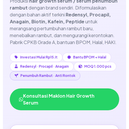
Produksi
hair growth serum / serum penumbuh
rambut
dengan brand sendiri. Diformulasikan
dengan bahan aktif terkini
Redensyl, Procapil,
Anagain, Biotin, Kafein, Peptide
untuk
merangsang pertumbuhan rambut baru,
menebalkan rambut, dan mengurangi kerontokan.
Pabrik CPKB Grade A, bantuan BPOM, Halal, HAKI.
Investasi Mulai Rp15 Jt
Bantu BPOM + Halal
Redensyl · Procapil · Anagain
MOQ 1.000 pcs
Penumbuh Rambut · Anti Rontok
Konsultasi Maklon Hair Growth
Serum