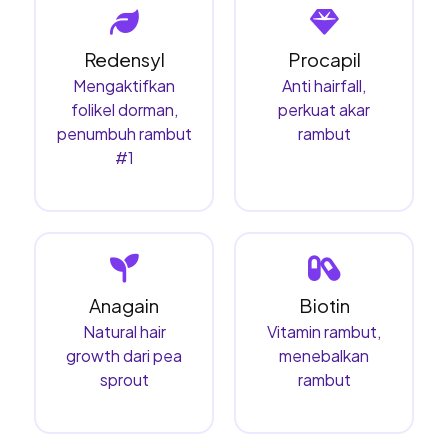
Redensyl
Procapil
Mengaktifkan
Anti hairfall,
folikel dorman,
perkuat akar
penumbuh rambut
rambut
#1
Anagain
Biotin
Natural hair
Vitamin rambut,
growth dari pea
menebalkan
sprout
rambut