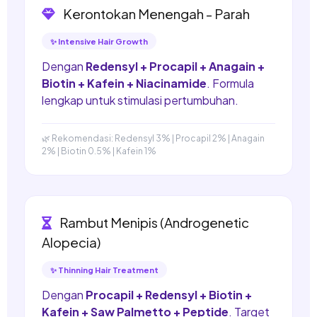
Kerontokan Menengah - Parah
✨ Intensive Hair Growth
Dengan
Redensyl + Procapil + Anagain +
Biotin + Kafein + Niacinamide
. Formula
lengkap untuk stimulasi pertumbuhan.
🌿 Rekomendasi: Redensyl 3% | Procapil 2% | Anagain
2% | Biotin 0.5% | Kafein 1%
Rambut Menipis (Androgenetic
Alopecia)
✨ Thinning Hair Treatment
Dengan
Procapil + Redensyl + Biotin +
Kafein + Saw Palmetto + Peptide
. Target