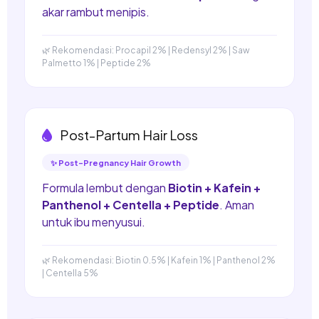
akar rambut menipis.
🌿 Rekomendasi: Procapil 2% | Redensyl 2% | Saw
Palmetto 1% | Peptide 2%
Post-Partum Hair Loss
✨ Post-Pregnancy Hair Growth
Formula lembut dengan
Biotin + Kafein +
Panthenol + Centella + Peptide
. Aman
untuk ibu menyusui.
🌿 Rekomendasi: Biotin 0.5% | Kafein 1% | Panthenol 2%
| Centella 5%