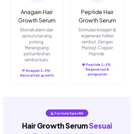
Anagain Hair
Peptide Hair
Growth Serum
Growth Serum
Ekstrak alami dari
Stimulasi kolagen &
sprouts kacang
regenerasi folikel
polong.
rambut. Dengan
Merangsang
Matrixyl, Copper
pertumbuhan
Peptide.
rambut baru.
💎 Peptide 2-5% ·
Regenerasi &
🌱 Anagain 2-3% ·
penguatan
Natural hair growth
Formula Spesifik
Hair Growth Serum
Sesuai