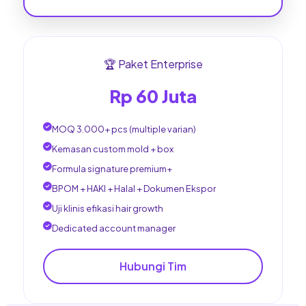
🏆 Paket Enterprise
Rp 60 Juta
MOQ 3.000+ pcs (multiple varian)
Kemasan custom mold + box
Formula signature premium+
BPOM + HAKI + Halal + Dokumen Ekspor
Uji klinis efikasi hair growth
Dedicated account manager
Hubungi Tim