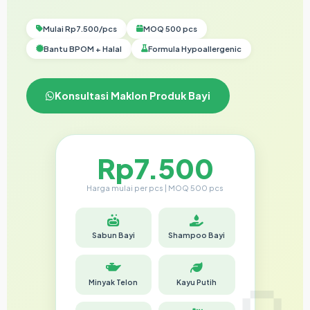
Mulai Rp7.500/pcs
MOQ 500 pcs
Bantu BPOM + Halal
Formula Hypoallergenic
Konsultasi Maklon Produk Bayi
Rp7.500
Harga mulai per pcs | MOQ 500 pcs
Sabun Bayi
Shampoo Bayi
Minyak Telon
Kayu Putih