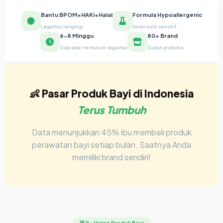
Bantu BPOM+HAKI+Halal
Formula Hypoallergenic
Legalitas lengkap
Aman kulit sensitif
6-8 Minggu
80+ Brand
Siap edar termasuk legalitas
Sudah produksi
👶 Pasar Produk Bayi di Indonesia
Terus Tumbuh
Data menunjukkan 45% ibu membeli produk
perawatan bayi setiap bulan. Saatnya Anda
memiliki brand sendiri!
🧸 9+ Varian Produk Bayi