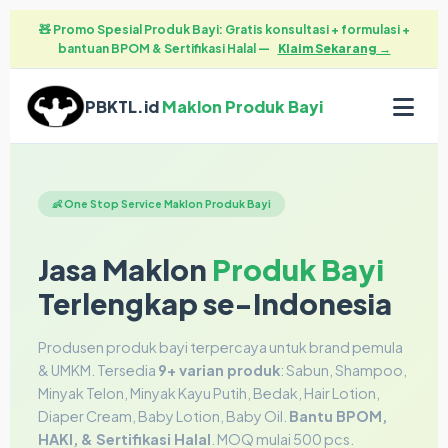
🧸 Promo Spesial Produk Bayi: Gratis konsultasi + formulasi +
bantuan BPOM & Sertifikasi Halal —
Klaim Sekarang →
PBKTL.id
Maklon Produk Bayi
👶 One Stop Service Maklon Produk Bayi
Jasa Maklon
Produk Bayi
Terlengkap se-Indonesia
Produsen produk bayi terpercaya untuk brand pemula
& UMKM. Tersedia
9+ varian produk
: Sabun, Shampoo,
Minyak Telon, Minyak Kayu Putih, Bedak, Hair Lotion,
Diaper Cream, Baby Lotion, Baby Oil.
Bantu BPOM,
HAKI, & Sertifikasi Halal
. MOQ mulai 500 pcs.