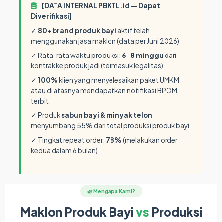
[DATA INTERNAL PBKTL.id — Dapat
Diverifikasi]
✓
80+ brand produk bayi
aktif telah
menggunakan jasa maklon (data per Juni 2026)
✓ Rata-rata waktu produksi:
6-8 minggu
dari
kontrak ke produk jadi (termasuk legalitas)
✓
100%
klien yang menyelesaikan paket UMKM
atau di atasnya mendapatkan notifikasi BPOM
terbit
✓ Produk
sabun bayi & minyak telon
menyumbang 55% dari total produksi produk bayi
✓ Tingkat repeat order:
78%
(melakukan order
kedua dalam 6 bulan)
🌿 Mengapa Kami?
Maklon Produk Bayi
vs
Produksi