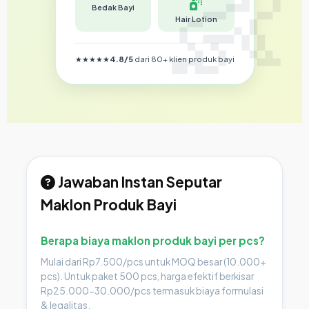
Bedak Bayi
Hair Lotion
★★★★★
4.8/5
dari 80+ klien produk bayi
Jawaban Instan Seputar
Maklon Produk Bayi
Berapa biaya maklon produk bayi per pcs?
Mulai dari Rp7.500/pcs untuk MOQ besar (10.000+
pcs). Untuk paket 500 pcs, harga efektif berkisar
Rp25.000-30.000/pcs termasuk biaya formulasi
& legalitas.