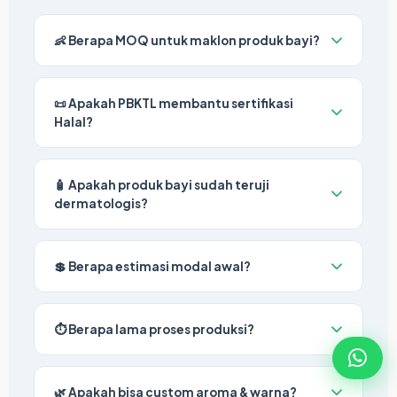
👶 Berapa MOQ untuk maklon produk bayi?
📜 Apakah PBKTL membantu sertifikasi
Halal?
🧴 Apakah produk bayi sudah teruji
dermatologis?
💲 Berapa estimasi modal awal?
⏱️ Berapa lama proses produksi?
🌿 Apakah bisa custom aroma & warna?