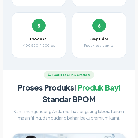
5
6
Produksi
Siap Edar
MOQ 500-1.000 pcs
Produk legal siap jual
🏭 Fasilitas CPKB Grade A
Proses Produksi
Produk Bayi
Standar BPOM
Kami mengundang Anda melihat langsung laboratorium,
mesin filling, dan gudang bahan baku premium kami.