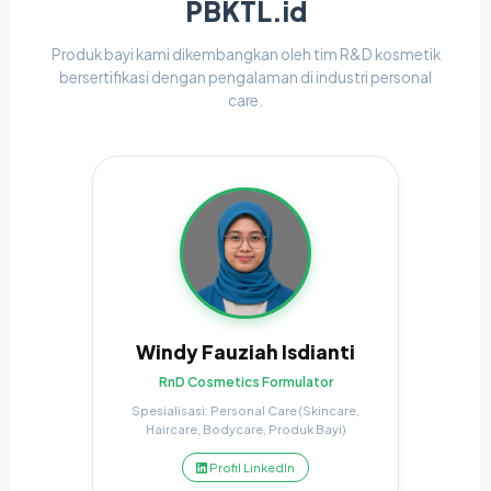
PBKTL.id
Produk bayi kami dikembangkan oleh tim R&D kosmetik
bersertifikasi dengan pengalaman di industri personal
care.
Windy Fauziah Isdianti
RnD Cosmetics Formulator
Spesialisasi: Personal Care (Skincare,
Haircare, Bodycare, Produk Bayi)
Profil LinkedIn