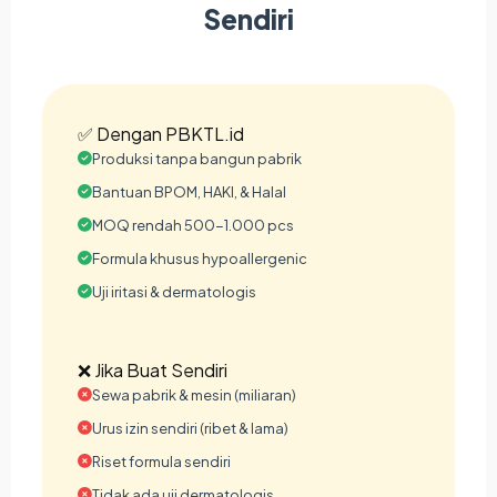
Sendiri
✅ Dengan PBKTL.id
Produksi tanpa bangun pabrik
Bantuan BPOM, HAKI, & Halal
MOQ rendah 500-1.000 pcs
Formula khusus hypoallergenic
Uji iritasi & dermatologis
❌ Jika Buat Sendiri
Sewa pabrik & mesin (miliaran)
Urus izin sendiri (ribet & lama)
Riset formula sendiri
Tidak ada uji dermatologis