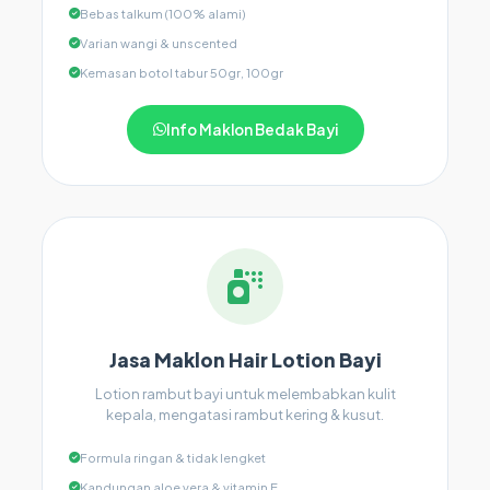
Bebas talkum (100% alami)
Varian wangi & unscented
Kemasan botol tabur 50gr, 100gr
Info Maklon Bedak Bayi
Jasa Maklon Hair Lotion Bayi
Lotion rambut bayi untuk melembabkan kulit
kepala, mengatasi rambut kering & kusut.
Formula ringan & tidak lengket
Kandungan aloe vera & vitamin E