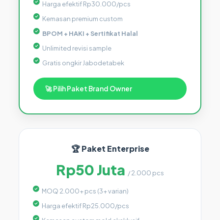
Harga efektif Rp30.000/pcs
Kemasan premium custom
BPOM + HAKI + Sertifikat Halal
Unlimited revisi sample
Gratis ongkir Jabodetabek
🚀 Pilih Paket Brand Owner
🏆 Paket Enterprise
Rp50 Juta
/ 2.000 pcs
MOQ 2.000+ pcs (3+ varian)
Harga efektif Rp25.000/pcs