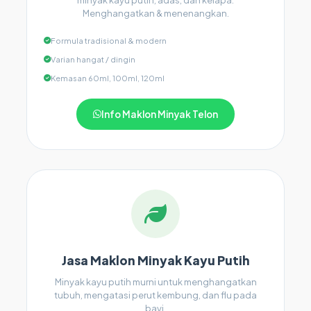
minyak kayu putih, adas, dan kelapa.
Menghangatkan & menenangkan.
Formula tradisional & modern
Varian hangat / dingin
Kemasan 60ml, 100ml, 120ml
Info Maklon Minyak Telon
Jasa Maklon Minyak Kayu Putih
Minyak kayu putih murni untuk menghangatkan
tubuh, mengatasi perut kembung, dan flu pada
bayi.