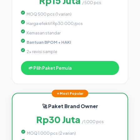
Rp15 Juta
/ 500 pcs
MOQ 500 pcs (1 varian)
Harga efektif Rp30.000/pcs
Kemasan standar
Bantuan BPOM + HAKI
2x revisi sample
🌱 Pilih Paket Pemula
⭐ Most Popular
🚀 Paket Brand Owner
Rp30 Juta
/ 1.000 pcs
MOQ 1.000 pcs (2 varian)