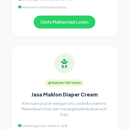
Kemasan botol pump/spray
Info Maklon Hair Lotion
💰 MARGIN TERTINGGI
Jasa Maklon Diaper Cream
Krim ruam popok dengan zinc oxide & calamine.
Meredakan iritasi dan menjaga kelembaban kulit
bayi.
Kandungan zinc oxide 5-15%