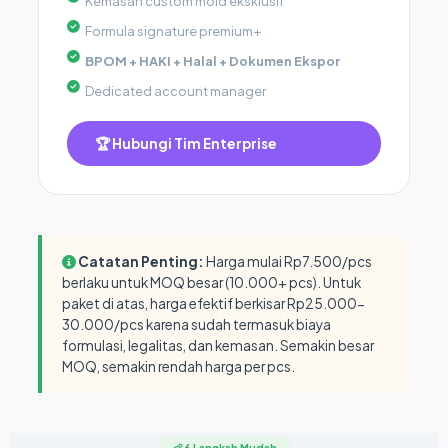
Kemasan custom mold eksklusif
Formula signature premium+
BPOM + HAKI + Halal + Dokumen Ekspor
Dedicated account manager
🏆 Hubungi Tim Enterprise
Catatan Penting:
Harga mulai Rp7.500/pcs
berlaku untuk MOQ besar (10.000+ pcs). Untuk
paket di atas, harga efektif berkisar Rp25.000-
30.000/pcs karena sudah termasuk biaya
formulasi, legalitas, dan kemasan. Semakin besar
MOQ, semakin rendah harga per pcs.
👶 6 Langkah Mudah