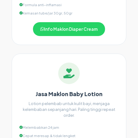
Formula anti-inflamasi
Kemasan tube/jar 30gr, 50gr
Info Maklon Diaper Cream
Jasa Maklon Baby Lotion
Lotion pelembab untuk kulit bayi, menjaga
kelembaban sepanjang hari. Paling tinggi repeat
order.
Melembabkan 24 jam
Cepat meresap & tidak lengket