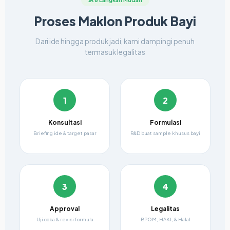
Proses Maklon Produk Bayi
Dari ide hingga produk jadi, kami dampingi penuh
termasuk legalitas
1
2
Konsultasi
Formulasi
Briefing ide & target pasar
R&D buat sample khusus bayi
3
4
Approval
Legalitas
Uji coba & revisi formula
BPOM, HAKI, & Halal