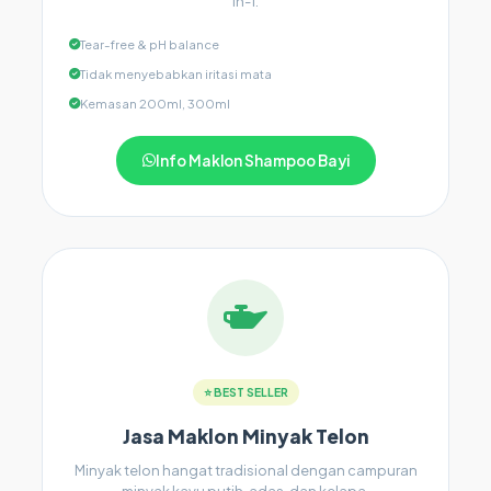
in-1.
Tear-free & pH balance
Tidak menyebabkan iritasi mata
Kemasan 200ml, 300ml
Info Maklon Shampoo Bayi
⭐ BEST SELLER
Jasa Maklon Minyak Telon
Minyak telon hangat tradisional dengan campuran