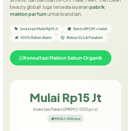
beauty global! Juga tersedia layanan
pabrik
maklon parfum
untuk brand lain.
Investasi Mulai Rp15 Jt
Bantu BPOM + Halal
100% Bahan Alami
Bebas SLS & Paraben
Konsultasi Maklon Sabun Organik
Mulai Rp15 Jt
Investasi Paket UMKM (1.000 pcs)
MOQ 1.000 pcs