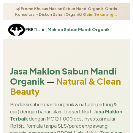
🌿 Promo Khusus Maklon Sabun Mandi Organik: Gratis
Konsultasi + Diskon Bahan Organik!
Klaim Sekarang →
PBKTL.id
| Maklon Sabun Mandi Organik
Jasa Maklon Sabun Mandi
Organik
—
Natural & Clean
Beauty
Produksi sabun mandi organik & natural (batang &
cair) dengan bahan alami bersertifikat.
Jasa Maklon
Terbaik
dengan MOQ 1.000 pcs, investasi mulai
Rp15jt, formula tanpa SLS/paraben/pewangi
sintetis, dan bantuan BPOM, Halal, HAKI. Tren clean