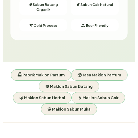
Sabun Batang
Sabun Cair Natural
Organik
Cold Process
Eco-Friendly
🏭 Pabrik Maklon Parfum
📦 Jasa Maklon Parfum
🧼 Maklon Sabun Batang
🌿 Maklon Sabun Herbal
💧 Maklon Sabun Cair
🌸 Maklon Sabun Muka