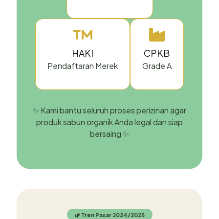
HAKI
CPKB
Pendaftaran Merek
Grade A
✨ Kami bantu seluruh proses perizinan agar
produk sabun organik Anda legal dan siap
bersaing ✨
🌿 Tren Pasar 2024/2025