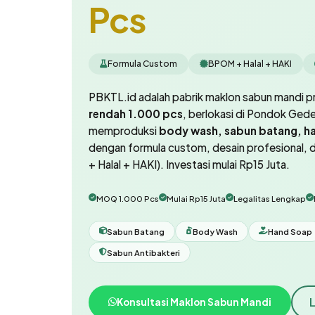
Pcs
Formula Custom
BPOM + Halal + HAKI
PBKTL.id adalah pabrik maklon sabun mandi 
rendah 1.000 pcs
, berlokasi di Pondok Gede
memproduksi
body wash, sabun batang, ha
dengan formula custom, desain profesional, 
+ Halal + HAKI). Investasi mulai Rp15 Juta.
MOQ 1.000 Pcs
Mulai Rp15 Juta
Legalitas Lengkap
Sabun Batang
Body Wash
Hand Soap
Sabun Antibakteri
Konsultasi Maklon Sabun Mandi