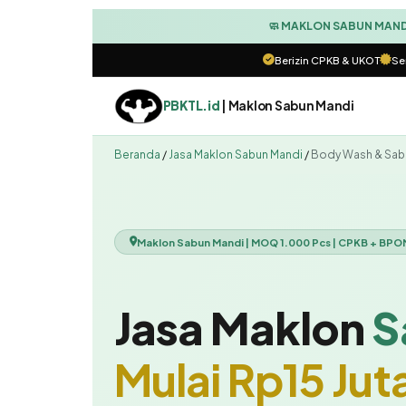
🧼 MAKLON SABUN MANDI 
Berizin CPKB & UKOT
Ser
PBKTL.id
| Maklon Sabun Mandi
Beranda
/
Jasa Maklon Sabun Mandi
/
Body Wash & Sab
Maklon Sabun Mandi | MOQ 1.000 Pcs | CPKB + BPOM
Jasa Maklon
S
Mulai Rp15 Ju