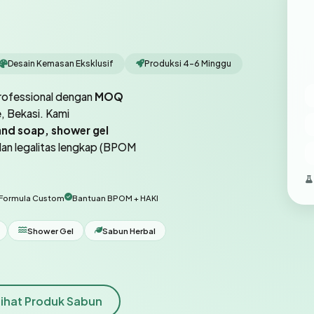
Desain Kemasan Eksklusif
Produksi 4-6 Minggu
professional dengan
MOQ
, Bekasi. Kami
nd soap, shower gel
dan legalitas lengkap (BPOM
Formula Custom
Bantuan BPOM + HAKI
Shower Gel
Sabun Herbal
Lihat Produk Sabun