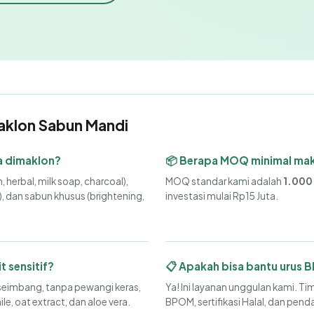
aklon Sabun Mandi
sa dimaklon?
📦 Berapa MOQ minimal mak
erbal, milk soap, charcoal),
MOQ standar kami adalah
1.000
), dan sabun khusus (brightening,
investasi mulai Rp15 Juta.
 sensitif?
📋 Apakah bisa bantu urus B
seimbang, tanpa pewangi keras,
Ya! Ini layanan unggulan kami. Ti
, oat extract, dan aloe vera.
BPOM, sertifikasi Halal, dan pend