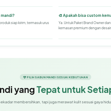
n mandi?
🎨 Apakah bisa custom kem
produk siap kirim, termasuk urus
Ya. Untuk Paket Brand Owner dan
kemasan premium dengan desain 
PILIH SABUN MANDI SESUAI KEBUTUHAN
ndi yang
Tepat untuk Setia
ekadar membersihkan, tapi juga merawat kulit sesuai gaya hid