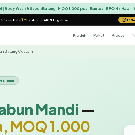
| Body Wash & Sabun Batang | MOQ 1.000 pcs | Bantuan BPOM + Halal + 
tifikasi Halal
Bantuan HAKI & Legalitas
150+
Produk
Paket
Proses
T
un Batang Custom
 + Halal
abun Mandi
—
ta, MOQ 1.000