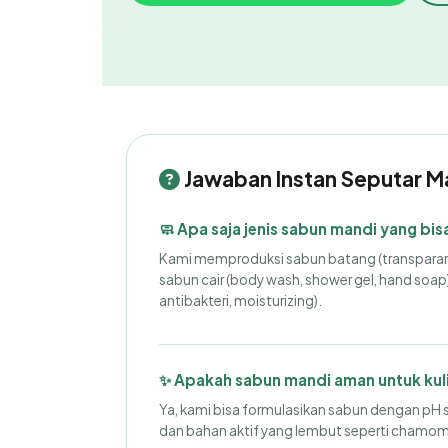
Jawaban Instan Seputar M
🧼 Apa saja jenis sabun mandi yang bi
Kami memproduksi sabun batang (transparan, h
sabun cair (body wash, shower gel, hand soap
antibakteri, moisturizing).
✨ Apakah sabun mandi aman untuk kulit
Ya, kami bisa formulasikan sabun dengan pH 
dan bahan aktif yang lembut seperti chamomile