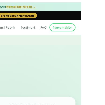
HAKI
Konsultasi Gratis →
 Brand Sabun Mandi Aktif
im & Pabrik
Testimoni
FAQ
Tanya maklon