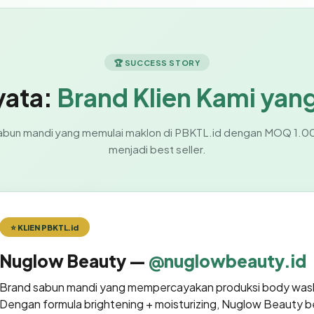
🏆 SUCCESS STORY
yata:
Brand Klien Kami yan
abun mandi yang memulai maklon di PBKTL.id dengan MOQ 1.00
menjadi best seller.
⭐ KLIEN PBKTL.id
Nuglow Beauty —
@nuglowbeauty.id
Brand sabun mandi yang mempercayakan produksi body was
Dengan formula brightening + moisturizing, Nuglow Beauty be