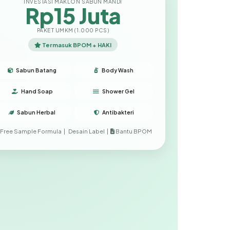
INVESTASI MAKLON SABUN MANDI
Rp15 Juta
PAKET UMKM (1.000 PCS)
Termasuk BPOM + HAKI
Sabun Batang
Body Wash
Hand Soap
Shower Gel
Sabun Herbal
Antibakteri
Free Sample Formula |
Desain Label |
Bantu BPOM