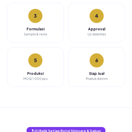
3
4
Formulasi
Approval
Sample & revisi
Uji stabilitas
5
6
Produksi
Siap Jual
MOQ 1.000 pcs
Produk dikirim
Di Balik Setiap Botol Skincare & Sabun