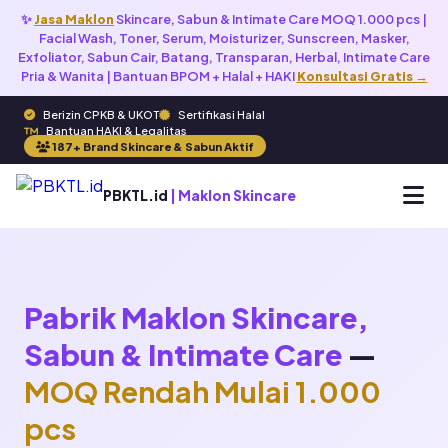
✨
Jasa Maklon
Skincare, Sabun & Intimate Care MOQ 1.000 pcs |
Facial Wash, Toner, Serum, Moisturizer, Sunscreen, Masker,
Exfoliator, Sabun Cair, Batang, Transparan, Herbal, Intimate Care
Pria & Wanita | Bantuan BPOM + Halal + HAKI
Konsultasi Gratis →
Berizin CPKB & UKOT
Sertifikasi Halal
Bantuan HAKI & Legalitas
187+ Brand Skincare & Sabun Aktif
PBKTL.id
| Maklon Skincare
Pabrik Maklon Skincare,
Sabun & Intimate Care
—
MOQ Rendah Mulai 1.000
pcs