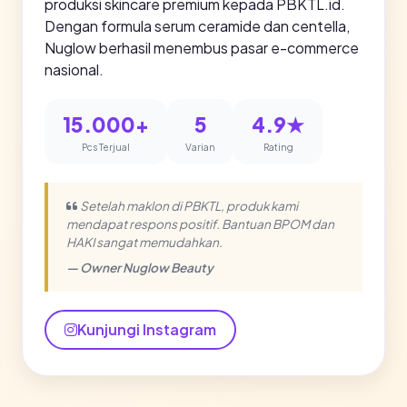
produksi skincare premium kepada PBKTL.id.
Dengan formula serum ceramide dan centella,
Nuglow berhasil menembus pasar e-commerce
nasional.
15.000+
5
4.9★
Pcs Terjual
Varian
Rating
Setelah maklon di PBKTL, produk kami
mendapat respons positif. Bantuan BPOM dan
HAKI sangat memudahkan.
— Owner Nuglow Beauty
Kunjungi Instagram