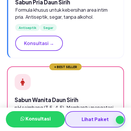
Sabun Pria Daun Sirih
Formula khusus untuk kebersihan area intim
pria. Antiseptik, segar, tanpa alkohol.
Antiseptik
Segar
Konsultasi →
⭐ BEST SELLER
Sabun Wanita Daun Sirih
pH seimbang (3.5-4.5). Membantu mengatasi
keputihan, mencegah infeksi jamur & iritasi.
Konsultasi
Lihat Paket
pH Balance
Anti-jamur