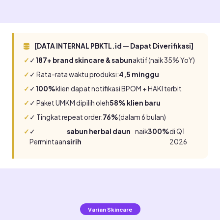
[DATA INTERNAL PBKTL.id — Dapat Diverifikasi]
✓
187+ brand skincare & sabun
aktif (naik 35% YoY)
✓ Rata-rata waktu produksi:
4,5 minggu
✓
100%
klien dapat notifikasi BPOM + HAKI terbit
✓ Paket UMKM dipilih oleh
58% klien baru
✓ Tingkat repeat order:
76%
(dalam 6 bulan)
✓
sabun herbal daun
naik
300%
di Q1
Permintaan
sirih
2026
Varian Skincare