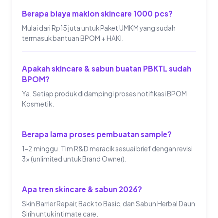
Berapa biaya maklon skincare 1000 pcs?
Mulai dari Rp15 juta untuk Paket UMKM yang sudah
termasuk bantuan BPOM + HAKI.
Apakah skincare & sabun buatan PBKTL sudah
BPOM?
Ya. Setiap produk didampingi proses notifikasi BPOM
Kosmetik.
Berapa lama proses pembuatan sample?
1-2 minggu. Tim R&D meracik sesuai brief dengan revisi
3x (unlimited untuk Brand Owner).
Apa tren skincare & sabun 2026?
Skin Barrier Repair, Back to Basic, dan Sabun Herbal Daun
Sirih untuk intimate care.