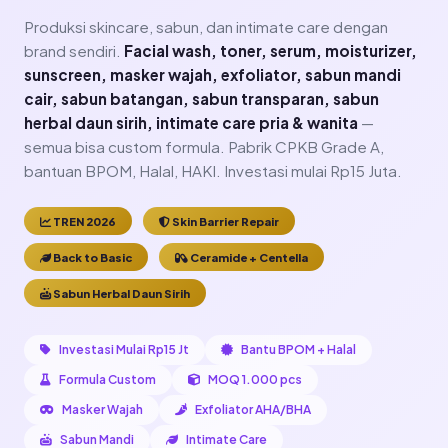
Produksi skincare, sabun, dan intimate care dengan
brand sendiri.
Facial wash, toner, serum, moisturizer,
sunscreen, masker wajah, exfoliator, sabun mandi
cair, sabun batangan, sabun transparan, sabun
herbal daun sirih, intimate care pria & wanita
—
semua bisa custom formula. Pabrik CPKB Grade A,
bantuan BPOM, Halal, HAKI. Investasi mulai Rp15 Juta.
TREN 2026
Skin Barrier Repair
Back to Basic
Ceramide + Centella
Sabun Herbal Daun Sirih
Investasi Mulai Rp15 Jt
Bantu BPOM + Halal
Formula Custom
MOQ 1.000 pcs
Masker Wajah
Exfoliator AHA/BHA
Sabun Mandi
Intimate Care