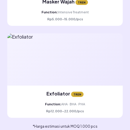
Masker Wajah
TREN
Function:
Intensive Treatment
Rp5.000-15.000/pcs
Exfoliator
TREN
Function:
AHA · BHA · PHA
Rp12.000-22.000/pcs
*Harga estimasi untuk MOQ 1.000 pcs