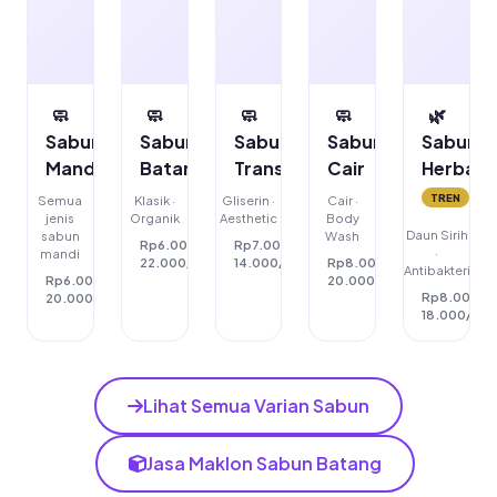
🧼
🧼
🧼
🧼
🌿
Sabun
Sabun
Sabun
Sabun
Sabun
Mandi
Batangan
Transparan
Cair
Herbal
TREN
Semua
Klasik ·
Gliserin ·
Cair ·
jenis
Organik
Aesthetic
Body
Daun Sirih
sabun
Wash
Rp6.000-
Rp7.000-
·
mandi
22.000/pcs
14.000/pcs
Rp8.000-
Antibakteri
Rp6.000-
20.000/pcs
Rp8.000-
20.000/pcs
18.000/pcs
Lihat Semua Varian Sabun
Jasa Maklon Sabun Batang