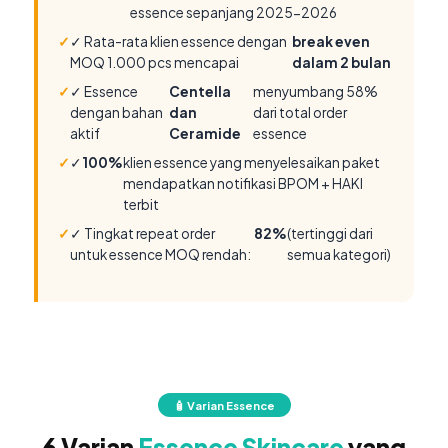
essence sepanjang 2025-2026
✓ Rata-rata klien essence dengan
break even
MOQ 1.000 pcs mencapai
dalam 2 bulan
✓ Essence
Centella
menyumbang 58%
dengan bahan
dan
dari total order
aktif
Ceramide
essence
✓
100%
klien essence yang menyelesaikan paket
mendapatkan notifikasi BPOM + HAKI
terbit
✓ Tingkat repeat order
82%
(tertinggi dari
untuk essence MOQ rendah:
semua kategori)
🧴 Varian Essence
6 Varian
Essence Skincare
yang