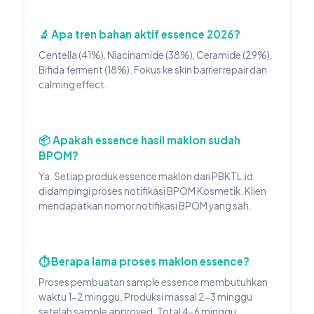
🔬 Apa tren bahan aktif essence 2026?
Centella (41%), Niacinamide (38%), Ceramide (29%),
Bifida ferment (18%). Fokus ke skin barrier repair dan
calming effect.
📦 Apakah essence hasil maklon sudah
BPOM?
Ya. Setiap produk essence maklon dari PBKTL.id
didampingi proses notifikasi BPOM Kosmetik. Klien
mendapatkan nomor notifikasi BPOM yang sah.
⏱️ Berapa lama proses maklon essence?
Proses pembuatan sample essence membutuhkan
waktu 1-2 minggu. Produksi massal 2-3 minggu
setelah sample approved. Total 4-6 minggu.