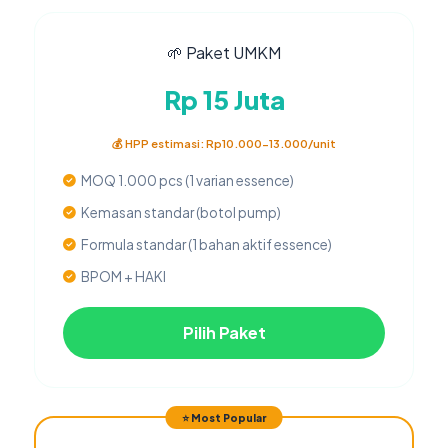
🌱 Paket UMKM
Rp 15 Juta
💰 HPP estimasi: Rp10.000-13.000/unit
MOQ 1.000 pcs (1 varian essence)
Kemasan standar (botol pump)
Formula standar (1 bahan aktif essence)
BPOM + HAKI
Pilih Paket
⭐ Most Popular