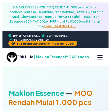
✨ MAKLON ESSENCE MOQ RENDAH 1.000 pcs | 6 Varian
Essence: Centella, Ceramide, Niacinamide, Bifida, Hyaluronic
Acid, Glow Essence | Bantuan BPOM + Halal + HAKI | Tren
Essence +28% YoY 2026 | HPP Mulai Rp10.000/unit | Margin
80%
Konsultasi Gratis →
Berizin CPKB & UKOT
Sertifikasi Halal
Bantuan HAKI & Legalitas
187+ Brand Skincare Aktif (per Juni 2026)
PBKTL.id
| Maklon Essence MOQ Rendah
Maklon Essence
—
MOQ
Rendah Mulai 1.000 pcs