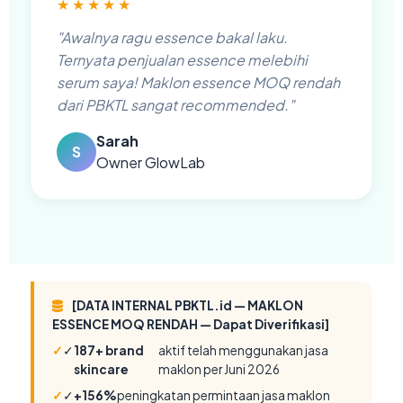
★★★★★
"Awalnya ragu essence bakal laku.
Ternyata penjualan essence melebihi
serum saya! Maklon essence MOQ rendah
dari PBKTL sangat recommended."
Sarah
S
Owner GlowLab
[DATA INTERNAL PBKTL.id — MAKLON
ESSENCE MOQ RENDAH — Dapat Diverifikasi]
✓
187+ brand
aktif telah menggunakan jasa
skincare
maklon per Juni 2026
✓
+156%
peningkatan permintaan jasa maklon