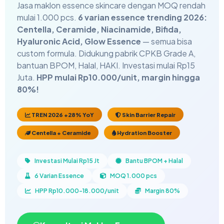
Jasa maklon essence skincare dengan MOQ rendah
mulai 1.000 pcs.
6 varian essence trending 2026:
Centella, Ceramide, Niacinamide, Bifida,
Hyaluronic Acid, Glow Essence
— semua bisa
custom formula. Didukung pabrik CPKB Grade A,
bantuan BPOM, Halal, HAKI. Investasi mulai Rp15
Juta.
HPP mulai Rp10.000/unit, margin hingga
80%!
TREN 2026 +28% YoY
Skin Barrier Repair
Centella + Ceramide
Hydration Booster
Investasi Mulai Rp15 Jt
Bantu BPOM + Halal
6 Varian Essence
MOQ 1.000 pcs
HPP Rp10.000-18.000/unit
Margin 80%