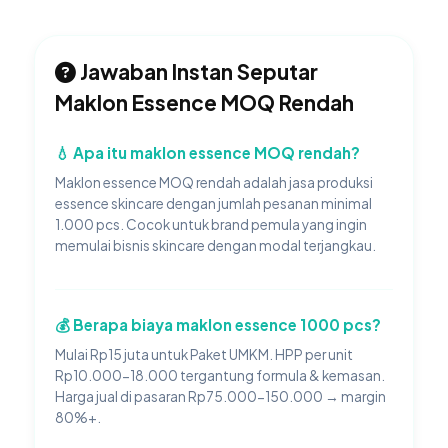
Jawaban Instan Seputar
Maklon Essence MOQ Rendah
💧 Apa itu maklon essence MOQ rendah?
Maklon essence MOQ rendah adalah jasa produksi
essence skincare dengan jumlah pesanan minimal
1.000 pcs. Cocok untuk brand pemula yang ingin
memulai bisnis skincare dengan modal terjangkau.
💰 Berapa biaya maklon essence 1000 pcs?
Mulai Rp15 juta untuk Paket UMKM. HPP per unit
Rp10.000-18.000 tergantung formula & kemasan.
Harga jual di pasaran Rp75.000-150.000 → margin
80%+.