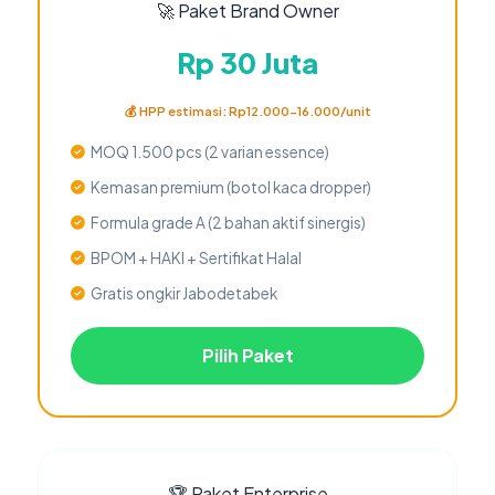
🚀 Paket Brand Owner
Rp 30 Juta
💰 HPP estimasi: Rp12.000-16.000/unit
MOQ 1.500 pcs (2 varian essence)
Kemasan premium (botol kaca dropper)
Formula grade A (2 bahan aktif sinergis)
BPOM + HAKI + Sertifikat Halal
Gratis ongkir Jabodetabek
Pilih Paket
🏆 Paket Enterprise