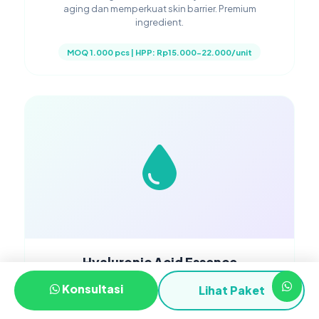
aging dan memperkuat skin barrier. Premium
ingredient.
MOQ 1.000 pcs | HPP: Rp15.000-22.000/unit
Hyaluronic Acid Essence
Essence dengan multi-weight hyaluronic acid untuk
Konsultasi
Lihat Paket
hydration booster. Melembapkan dari lapisan
terdalam.