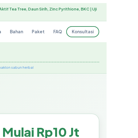
if Tea Tree, Daun Sirih, Zinc Pyrithione, BKC | Uji
a
Bahan
Paket
FAQ
Konsultasi
maklon sabun herbal
Mulai Rp10 Jt