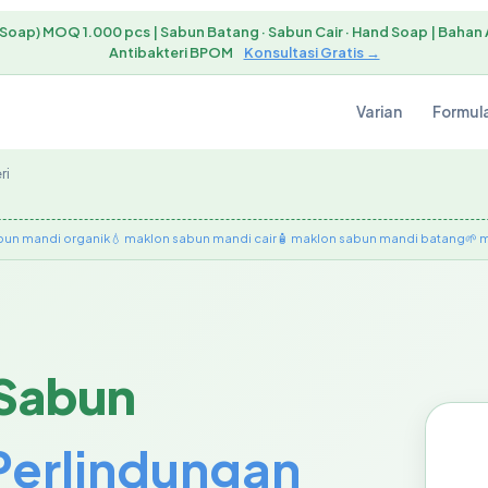
Soap) MOQ 1.000 pcs | Sabun Batang · Sabun Cair · Hand Soap | Bahan Akt
Antibakteri BPOM
Konsultasi Gratis →
Varian
Formul
ri
bun mandi organik
💧 maklon sabun mandi cair
🧴 maklon sabun mandi batang
🌱 
 Sabun
Perlindungan