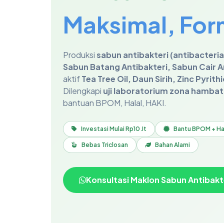
Maksimal, For
Produksi
sabun antibakteri (antibacteria
Sabun Batang Antibakteri, Sabun Cair A
aktif
Tea Tree Oil, Daun Sirih, Zinc Pyri
Dilengkapi
uji laboratorium zona hambat
bantuan BPOM, Halal, HAKI.
Investasi Mulai Rp10 Jt
Bantu BPOM + Ha
Bebas Triclosan
Bahan Alami
Konsultasi Maklon Sabun Antibakt