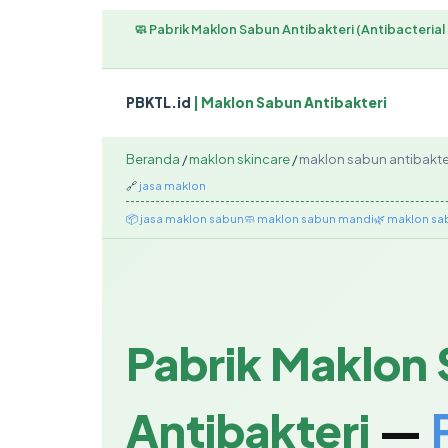
🧼 Pabrik Maklon Sabun Antibakteri (Antibacterial 
PBKTL.id
| Maklon Sabun Antibakteri
Beranda
/
maklon skincare
/
maklon sabun antibakte
🔗
jasa maklon
📦 jasa maklon sabun
🧼 maklon sabun mandi
🌿 maklon sa
Pabrik Maklon
Antibakteri
—