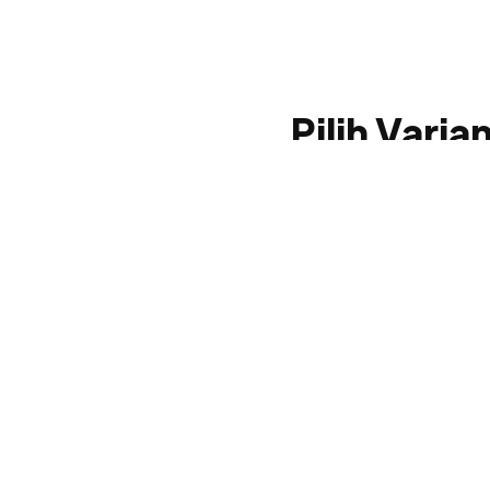
Pilih Varia
Sem
Sabun Batang Antibakteri
Sabun padat dengan bahan aktif antibakteri.
Praktis, ekonomis, cocok untuk penggunaan
sehari-hari.