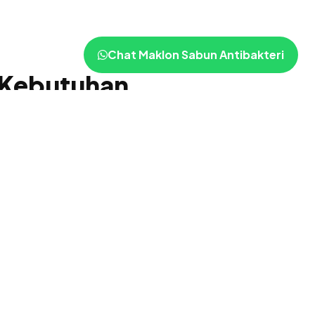
Chat Maklon Sabun Antibakteri
 Kebutuhan
san.
Hand Soap Antibakteri
Sabun cuci tangan antibakteri khusus.
Kemasan pump 250ml-500ml, sangat laris di
segmen rumah tangga.