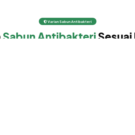
Varian Sabun Antibakteri
n
Sabun Antibakteri
Sesuai
ua varian bisa custom bahan aktif, tekstur, aroma, dan kema
Sabun Cair Antibakteri
Sabun cair antibakteri dengan tekstur lembut.
Botol pump 200-500ml, cocok untuk
keluarga.