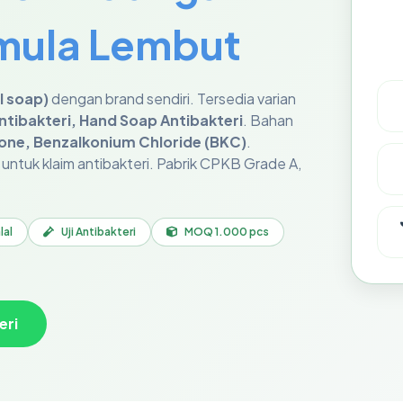
mula Lembut
l soap)
dengan brand sendiri. Tersedia varian
ntibakteri, Hand Soap Antibakteri
. Bahan
thione, Benzalkonium Chloride (BKC)
.
untuk klaim antibakteri. Pabrik CPKB Grade A,
lal
Uji Antibakteri
MOQ 1.000 pcs
eri